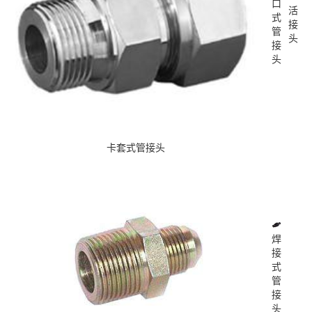
口
活
式
接
管
头
接
头
卡套式管接头
焊
接
式
管
接
头