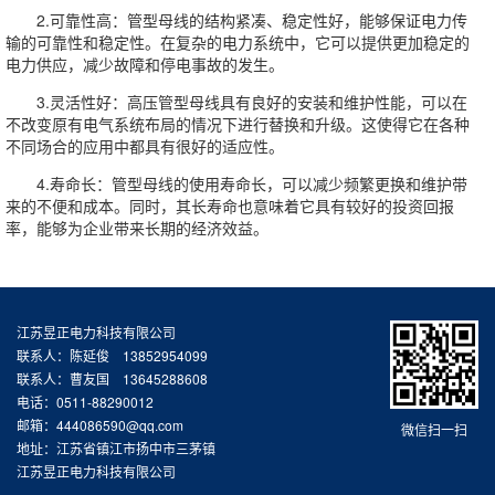
2.可靠性高：管型母线的结构紧凑、稳定性好，能够保证电力传
输的可靠性和稳定性。在复杂的电力系统中，它可以提供更加稳定的
电力供应，减少故障和停电事故的发生。
3.灵活性好：高压管型母线具有良好的安装和维护性能，可以在
不改变原有电气系统布局的情况下进行替换和升级。这使得它在各种
不同场合的应用中都具有很好的适应性。
4.寿命长：管型母线的使用寿命长，可以减少频繁更换和维护带
来的不便和成本。同时，其长寿命也意味着它具有较好的投资回报
率，能够为企业带来长期的经济效益。
江苏昱正电力科技有限公司
联系人：陈延俊 13852954099
联系人：曹友国 13645288608
电话：0511-88290012
邮箱：444086590@qq.com
微信扫一扫
地址：江苏省镇江市扬中市三茅镇
江苏昱正电力科技有限公司